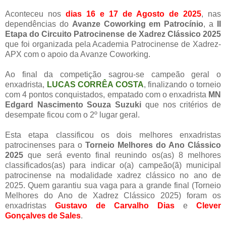
Aconteceu nos
dias 16 e 17 de Agosto de 2025
, nas
dependências do
Avanze Coworking em Patrocínio
, a
II
Etapa do Circuito Patrocinense de Xadrez Clássico 2025
que foi organizada pela Academia Patrocinense de Xadrez-
APX com o apoio da Avanze Coworking.
Ao final da competição sagrou-se campeão geral o
enxadrista,
LUCAS CORRÊA COSTA
, finalizando o torneio
com 4 pontos conquistados, empatado com o enxadrista
MN
Edgard Nascimento Souza Suzuki
que nos critérios de
desempate ficou com o 2º lugar geral.
Esta etapa classificou os dois melhores enxadristas
patrocinenses para o
Torneio Melhores do Ano Clássico
2025
que será evento final reunindo os(as) 8 melhores
classificados(as) para indicar o(a) campeão(ã) municipal
patrocinense na modalidade xadrez clássico no ano de
2025. Quem garantiu sua vaga para a grande final (Torneio
Melhores do Ano de Xadrez Clássico 2025) foram os
enxadristas
Gustavo de Carvalho Dias
e
Clever
Gonçalves de Sales
.