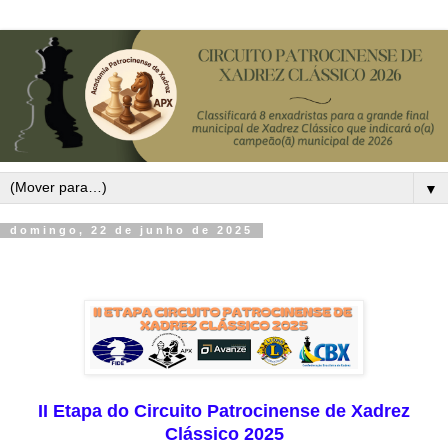
▼
domingo, 22 de junho de 2025
II Etapa do Circuito Patrocinense de Xadrez
Clássico 2025